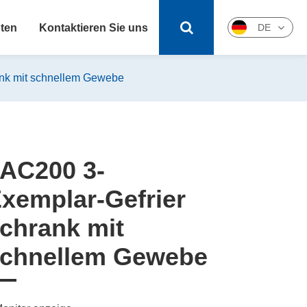
ten
Kontaktieren Sie uns
DE
English
ank mit schnellem Gewebe
日本語
한국어
français
AC200 3-
Deutsch
xemplar-Gefrier
Español
chrank mit
chnellem Gewebe
русский
Svenska