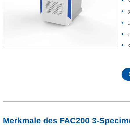
M
3
U
O
K
Merkmale des FAC200 3-Specime