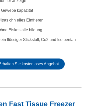
onitor anzeige
Polska
 Gewebe kapazität
magyar
ltras chn elles Einfrieren
Gaeilge
hne Eiskristalle bildung
ein flüssiger Stickstoff, Co2 und Iso pentan
Erhalten Sie kostenloses Angebot
n Fast Tissue Freezer